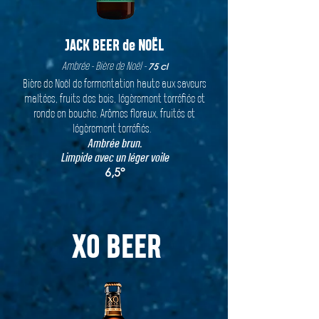
JACK BEER de NOËL
Ambrée - Bière de Noël -
75 cl
Bière de Noël de fermentation haute aux saveurs
maltées, fruits des bois, légèrement torréfiée et
ronde en bouche. Arômes floraux, fruités et
légèrement torréfiés.
Ambrée brun.
Limpide avec un léger voile
6,5°
XO BEER