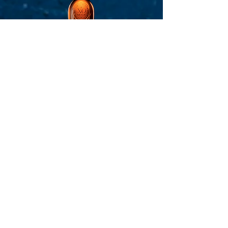
XO BEER
Aromatisée -
33 cl
Bière aromatisée de fermentation basse aux
saveurs de fruits confits, caramel et soupçon de
Cognac XO, arômes de fruits et de caramel.
Ambrée.
Limpide et brillante
6,5°
Allergènes :
Malt d’orge
(toutes nos bières)