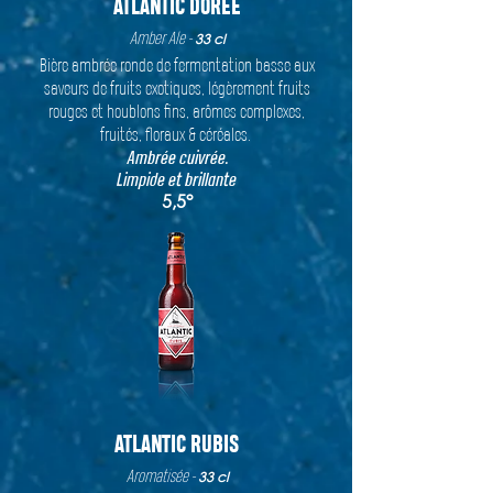
ATLANTIC DORÉE
Amber Ale -
33 cl
Bière ambrée ronde de fermentation basse aux
saveurs de fruits exotiques,
légèrement fruits
rouges et houblons fins, arômes complexes,
fruités, floraux & céréales.
Ambrée cuivrée.
Limpide et brillante
5,5°
ATLANTIC RUBIS
Aromatisée -
33 cl