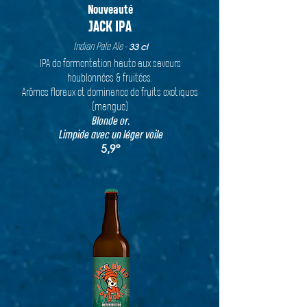
Nouveauté
JACK IPA
Indian Pale Ale -
33 cl
IPA de fermentation haute aux saveurs
houblonnées & fruitées.
Arômes floraux et dominance de fruits exotiques
(mangue)
Blonde or.
Limpide avec un léger voile
5,9°