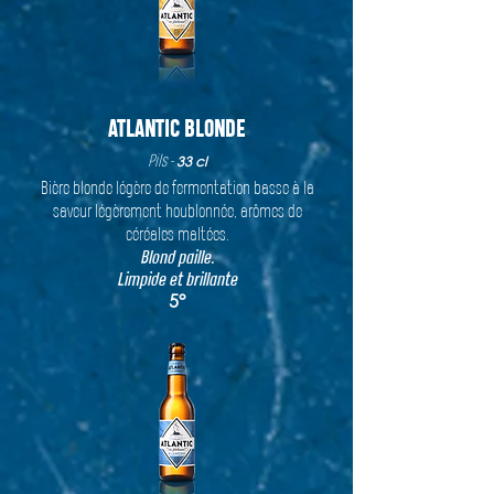
ATLANTIC BLONDE
Pils -
33 cl
Bière blonde légère de fermentation basse à la
saveur légèrement houblonnée, arômes de
céréales maltées.
Blond paille.
Limpide et brillante
5°