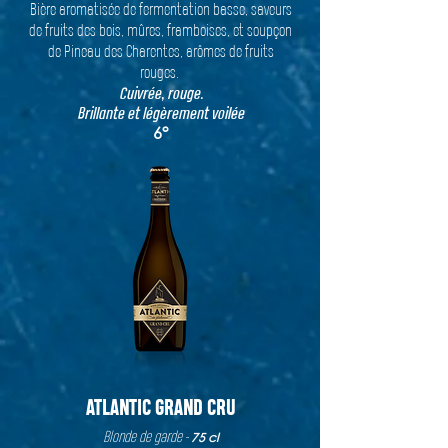
Bière aromatisée de fermentation basse, saveurs
de fruits des bois, mûres, framboises, et soupçon
de Pineau des Charentes, arômes de fruits
rouges.
Cuivrée, rouge.
Brillante et légèrement voilée
6°
ATLANTIC GRAND CRU
Blonde de garde -
75 cl