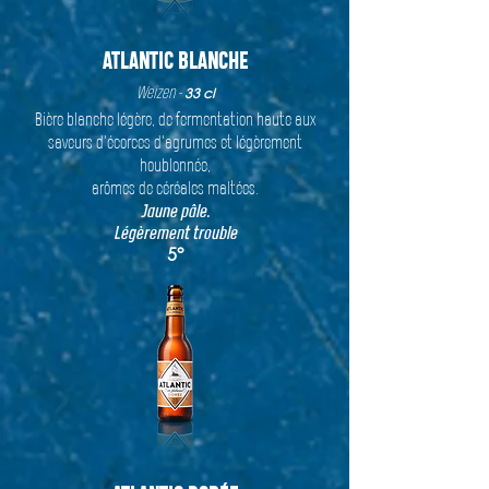
ATLANTIC BLANCHE
Weizen -
33 cl
Bière blanche légère, de fermentation haute aux
saveurs d'écorces d'agrumes et légèrement
houblonnée,
arômes de céréales maltées.
Jaune pâle.
Légèrement trouble
5°