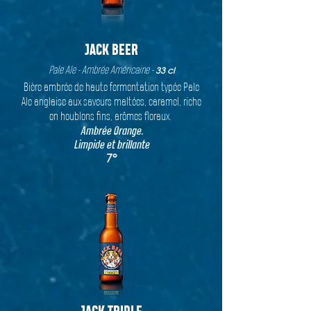
JACK BEER
Pale Ale - Ambrée Américaine -
33 cl
Bière ambrée de haute fermentation typée Pale
Ale anglaise aux saveurs maltées, caramel, riche
en houblons fins, arômes floraux.
Ambrée Orange.
Limpide et brillante
7°