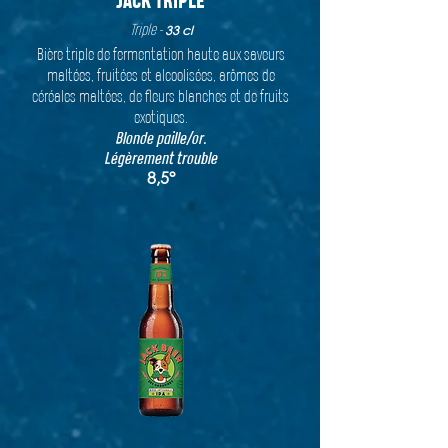
JACK TRIPLE
Triple -
33 cl
Bière triple de fermentation haute aux saveurs
maltées, fruitées et alcoolisées, arômes de
céréales maltées, de fleurs blanches et de fruits
exotiques.
Blonde paille/or.
Légèrement trouble
8,5°