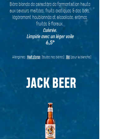
Bière blonde de caractère de fermentation haute
aux saveurs maltées, fruits exotiques & des bois,
légèrement houblonnée et alcoolisée, arômes
fruités & floraux.
Cuivrée.
Limpide avec un léger voile
6,5°
Allergènes :
Malt d’orge
(toutes nos bières) ;
Blé
(pour la blanche)
JACK BEER